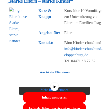
„starke Eltern – starke Kinder“
Kurz &
Kurs über 10 Vormittage
Knapp:
zur Unterstützung von
Eltern im Familienalltag
Angebot für:
Eltern
Kontakt:
Büro Kinderschutzbund
info@kinderschutzbund-
cloppenburg.de
Tel. 04471 / 8 72 52
Sie sehen gerade einen Platzhalterinhalt von
YouTube
. Um auf den eigentlichen Inhalt
Was ist ein Elternkurs
zuzugreifen, klicken Sie auf die Schaltfläche
unten. Bitte beachten Sie, dass dabei Daten an
Drittanbieter weitergegeben werden.
Mehr Informationen
Inhalt entsperren
Erforderlichen Service akzeptieren