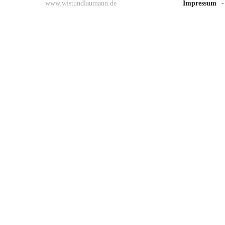
www.wistundlaumann.de
Impressum
-