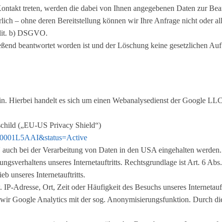
Kontakt treten, werden die dabei von Ihnen angegebenen Daten zur Bear
ich – ohne deren Bereitstellung können wir Ihre Anfrage nicht oder all
1 lit. b) DSGVO.
ießend beantwortet worden ist und der Löschung keine gesetzlichen Au
s ein. Hierbei handelt es sich um einen Webanalysedienst der Google
child („EU-US Privacy Shield“)
0000001L5AAI&status=Active
U auch bei der Verarbeitung von Daten in den USA eingehalten werden.
gsverhaltens unseres Internetauftritts. Rechtsgrundlage ist Art. 6 Abs. 
b unseres Internetauftritts.
P-Adresse, Ort, Zeit oder Häufigkeit des Besuchs unseres Internetauft
 wir Google Analytics mit der sog. Anonymisierungsfunktion. Durch di